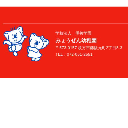
学校法人 明善学園
みょうぜん幼稚園
〒573-0157 枚方市藤阪元町2丁目8-3
TEL：072-851-2551