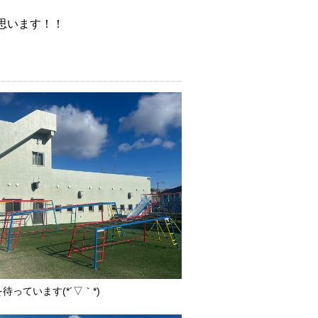
思います！！
っています(*´▽｀*)