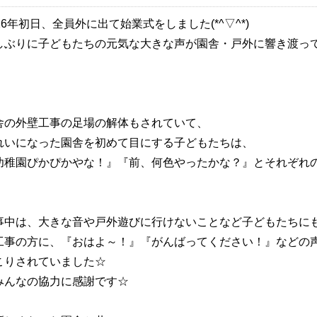
026年初日、全員外に出て始業式をしました(*^▽^*)
しぶりに子どもたちの元気な大きな声が園舎・戸外に響き渡っ
舎の外壁工事の足場の解体もされていて、
れいになった園舎を初めて目にする子どもたちは、
幼稚園ぴかぴかやな！』『前、何色やったかな？』とそれぞれの感想
事中は、大きな音や戸外遊びに行けないことなど子どもたちに
工事の方に、『おはよ～！』『がんばってください！』などの
こりされていました☆
んなの協力に感謝です☆