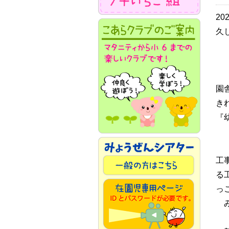
2
久
園
き
『
工
る
っ
み