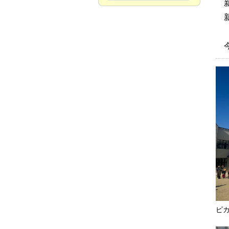
新
新
今
ピ