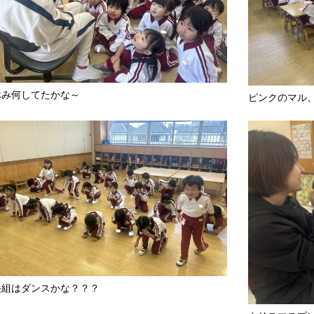
休み何してたかな～
ピンクのマル
長組はダンスかな？？？