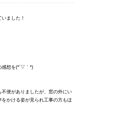
ていました！
を(*´▽｀*)
も不便がありましたが、窓の外にい
声をかける姿が見られ工事の方もほ