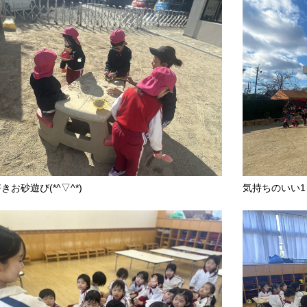
きお砂遊び(*^▽^*)
気持ちのいい