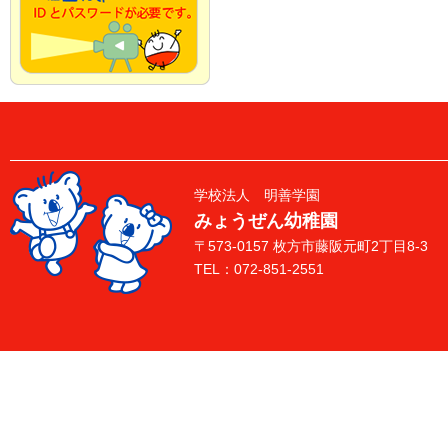
学校法人 明善学園
みょうぜん幼稚園
〒573-0157 枚方市藤阪元町2丁目8-3
TEL：072-851-2551